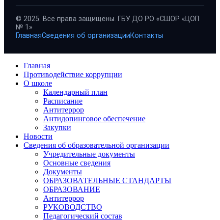
© 2025. Все права защищены. ГБУ ДО РО «СШОР «ЦОП
№ 1»
Главная
Сведения об организации
Контакты
Главная
Противодействие коррупции
О школе
Календарный план
Расписание
Антитеррор
Антидопинговое обеспечение
Закупки
Новости
Сведения об образовательной организации
Учредительные документы
Основные сведения
Документы
ОБРАЗОВАТЕЛЬНЫЕ СТАНДАРТЫ
ОБРАЗОВАНИЕ
Антитеррор
РУКОВОДСТВО
Педагогический состав