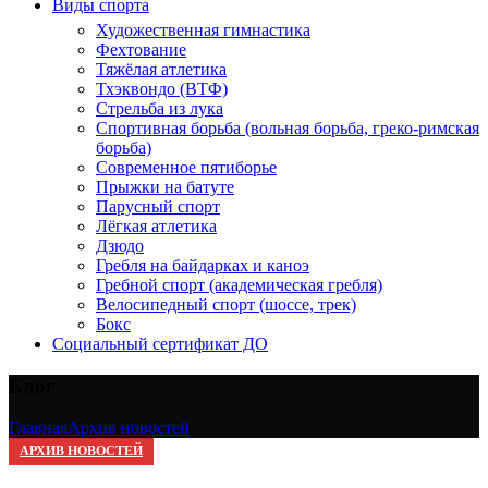
Виды спорта
Художественная гимнастика
Фехтование
Тяжёлая атлетика
Тхэквондо (ВТФ)
Стрельба из лука
Спортивная борьба (вольная борьба, греко-римская
борьба)
Современное пятиборье
Прыжки на батуте
Парусный спорт
Лёгкая атлетика
Дзюдо
Гребля на байдарках и каноэ
Гребной спорт (академическая гребля)
Велосипедный спорт (шоссе, трек)
Бокс
Социальный сертификат ДО
Блог
Главная
Архив новостей
АРХИВ НОВОСТЕЙ