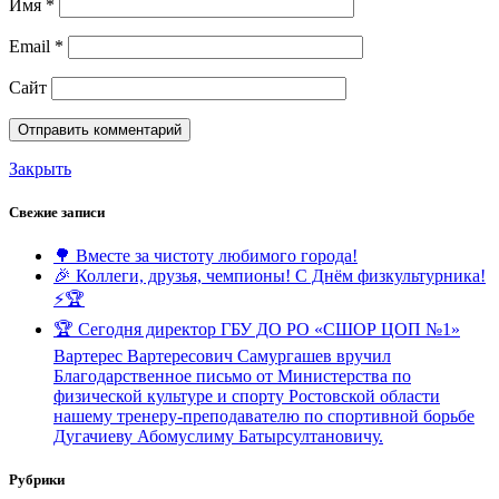
Имя
*
Email
*
Сайт
Закрыть
Свежие записи
🌳 Вместе за чистоту любимого города!
🎉 Коллеги, друзья, чемпионы! С Днём физкультурника!
⚡️🏆
🏆 Сегодня директор ГБУ ДО РО «СШОР ЦОП №1»
Вартерес Вартересович Самургашев вручил
Благодарственное письмо от Министерства по
физической культуре и спорту Ростовской области
нашему тренеру-преподавателю по спортивной борьбе
Дугачиеву Абомуслиму Батырсултановичу.
Рубрики