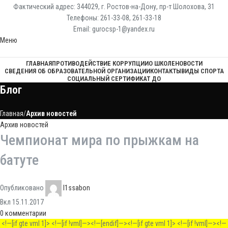
Фактический адрес: 344029, г. Ростов-на-Дону, пр-т Шолохова, 31
Телефоны: 261-33-08, 261-33-18
Email: gurocsp-1@yandex.ru
Меню
ГЛАВНАЯ
ПРОТИВОДЕЙСТВИЕ КОРРУПЦИИ
О ШКОЛЕ
НОВОСТИ
СВЕДЕНИЯ ОБ ОБРАЗОВАТЕЛЬНОЙ ОРГАНИЗАЦИИ
КОНТАКТЫ
ВИДЫ СПОРТА
СОЦИАЛЬНЫЙ СЕРТИФИКАТ ДО
Блог
Главная
Архив новостей
Архив новостей
Чемпионат мира по прыжкам на
батуте
Опубликовано
l1ssabon
Вкл 15.11.2017
0
комментарии
<!—[if gte vml 1]> <!—[if !vml]—>
<!—[endif]—><!—[if gte vml 1]> <!—[if !vml]—>
<!—