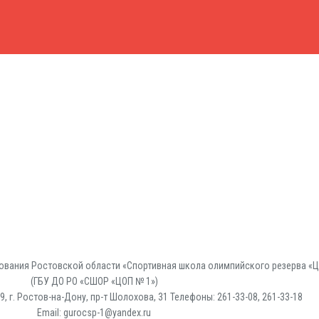
вания Ростовской области «Спортивная школа олимпийского резерва «Ц
(ГБУ ДО РО «СШОР «ЦОП № 1»)
, г. Ростов-на-Дону, пр-т Шолохова, 31 Телефоны: 261-33-08, 261-33-18
Email: gurocsp-1@yandex.ru