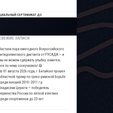
ЦИАЛЬНЫЙ СЕРТИФИКАТ ДО
СВЕЖИЕ ЗАПИСИ
Настала пора ежегодного Всероссийского
антидопингового диктанта от РУСАДА — и
мы не можем сдержать улыбку: кажется,
все по нему соскучились! 😄
📅 01 августа 2026 года, г. Батайске прошел
областной турнир по греко-римской борьбе
среди юношей 2010–2011 г.р.
Владислав Церюта — победитель
первенства России по лёгкой атлетике
среди спортсменов до 23 лет