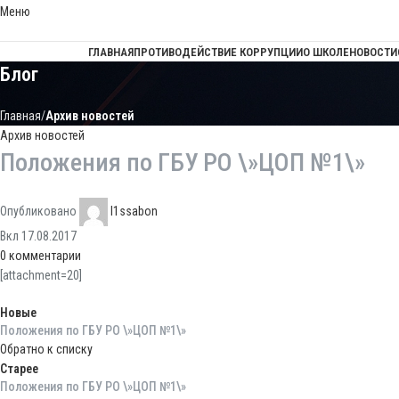
Меню
ГЛАВНАЯ
ПРОТИВОДЕЙСТВИЕ КОРРУПЦИИ
О ШКОЛЕ
НОВОСТИ
Блог
Главная
Архив новостей
Архив новостей
Положения по ГБУ РО \»ЦОП №1\»
Опубликовано
l1ssabon
Вкл 17.08.2017
0
комментарии
[attachment=20]
Новые
Положения по ГБУ РО \»ЦОП №1\»
Обратно к списку
Старее
Положения по ГБУ РО \»ЦОП №1\»