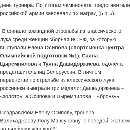
день турнира. По итогам чемпионата представители
российской армии завоевали 12 наград (5-1-6).
В финале командной стрельбы из классического
лука среди женщин сборная ВС РФ, за которую
выступали
Елена Осипова (спортсменка Центра
Олимпийской подготовки №1)
,
Саяна
Цыремпилова
и
Туяна Дашидоржиева
, одолела
представительниц Белоруссии. В личном
первенстве по стрельбе из классического лука
россиянки выиграли три медали: Дашидоржиева –
«золото», а Осипова и Цыремпилова – «бронзу».
Поздравляем Елену Осипову, тренера
Валихаджаеву Лолу Мансуровну с победой, желаем
дальнейших успехов!!!!