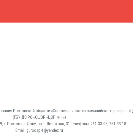
вания Ростовской области «Спортивная школа олимпийского резерва «Ц
(ГБУ ДО РО «СШОР «ЦОП № 1»)
, г. Ростов-на-Дону, пр-т Шолохова, 31 Телефоны: 261-33-08, 261-33-18
Email: gurocsp-1@yandex.ru