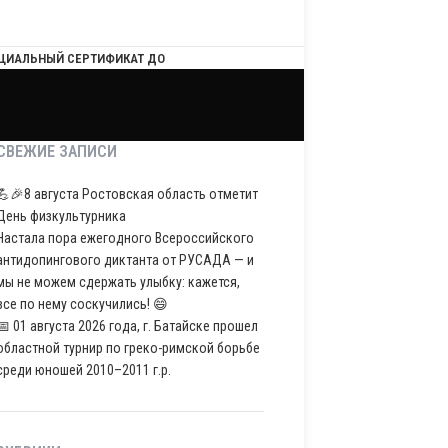
ЦИАЛЬНЫЙ СЕРТИФИКАТ ДО
СВЕЖИЕ ЗАПИСИ
💪🎉8 августа Ростовская область отметит
День физкультурника
Настала пора ежегодного Всероссийского
антидопингового диктанта от РУСАДА — и
мы не можем сдержать улыбку: кажется,
все по нему соскучились! 😄
📅 01 августа 2026 года, г. Батайске прошел
областной турнир по греко-римской борьбе
среди юношей 2010–2011 г.р.