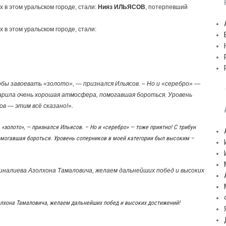
в этом уральском городе, стали:
Нияз ИЛЬЯСОВ
, потерпевший
в этом уральском городе, стали:
обы завоевать «золото», — признался Ильясов. – Но и «серебро» —
арила очень хорошая атмосфера, помогавшая бороться. Уровень
в — этим всё сказано!».
«золото», — признался Ильясов. – Но и «серебро» — тоже приятно! С трибун
могавшая бороться. Уровень соперников в моей категории был высоким –
налиева Азолхона Тамаловича, желаем дальнейших побед и высоких
лхона Тамаловича, желаем дальнейших побед и высоких достижений!