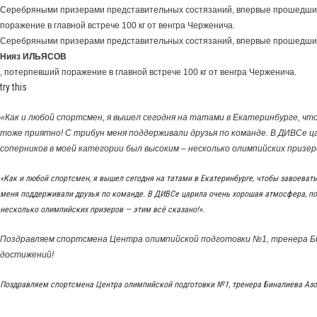
Серебряными призерами представительных состязаний, впервые прошедших 
поражение в главной встрече 100 кг от венгра Черженича.
Серебряными призерами представительных состязаний, впервые прошедших 
Нияз ИЛЬЯСОВ
, потерпевший поражение в главной встрече 100 кг от венгра Черженича.
try this
«Как и любой спортсмен, я вышел сегодня на татами в Екатеринбурге, чт
тоже приятно! С трибун меня поддерживали друзья по команде. В ДИВСе ц
соперников в моей категории был высоким – несколько олимпийских призеро
«Как и любой спортсмен, я вышел сегодня на татами в Екатеринбурге, чтобы завоевать 
меня поддерживали друзья по команде. В ДИВСе царила очень хорошая атмосфера, по
несколько олимпийских призеров — этим всё сказано!».
Поздравляем спортсмена Центра олимпийской подготовки №1, тренера Би
достижений!
Поздравляем спортсмена Центра олимпийской подготовки №1, тренера Биналиева Азо