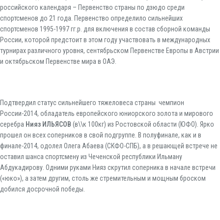
российского календаря – Первенство страны по дзюдо среди
спортсменов до 21 года. Первенство определило сильнейших
спортсменов 1995-1997 гг.р. для включения в состав сборной команды
России, которой предстоит в этом году участвовать в международных
турнирах различного уровня, сентябрьском Первенстве Европы в Австрии
и октябрьском Первенстве мира в ОАЭ.
Подтвердил статус сильнейшего тяжеловеса страны чемпион
России-2014, обладатель европейского юниорского золота и мирового
серебра
Нияз ИЛЬЯСОВ
(в\\к 100кг) из Ростовской области (ЮФО). Ярко
прошел он всех соперников в свой подгруппе. В полуфинале, как и в
финале-2014, одолел Олега Абаева (СКФО-СПБ), а в решающей встрече не
оставил шанса спортсмену из Чеченской республики Ильману
Абдукадирову. Одними руками Нияз скрутил соперника в начале встречи
(«юко»), а затем другим, столь же стремительным и мощным броском
добился досрочной победы.