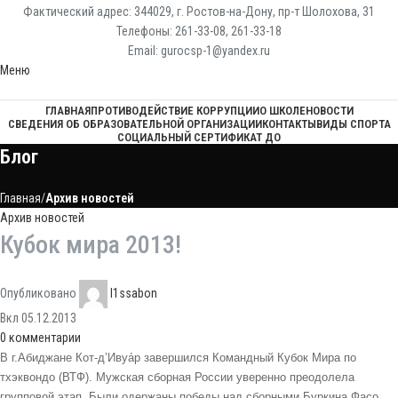
Фактический адрес: 344029, г. Ростов-на-Дону, пр-т Шолохова, 31
Телефоны: 261-33-08, 261-33-18
Email: gurocsp-1@yandex.ru
Меню
ГЛАВНАЯ
ПРОТИВОДЕЙСТВИЕ КОРРУПЦИИ
О ШКОЛЕ
НОВОСТИ
СВЕДЕНИЯ ОБ ОБРАЗОВАТЕЛЬНОЙ ОРГАНИЗАЦИИ
КОНТАКТЫ
ВИДЫ СПОРТА
СОЦИАЛЬНЫЙ СЕРТИФИКАТ ДО
Блог
Главная
Архив новостей
Архив новостей
Кубок мира 2013!
Опубликовано
l1ssabon
Вкл 05.12.2013
0
комментарии
В г.Абиджане Кот-д’Ивуа́р завершился Командный Кубок Мира по
тхэквондо (ВТФ). Мужская сборная России уверенно преодолела
групповой этап. Были одержаны победы над сборными Буркина Фасо