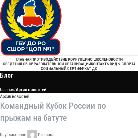
ГЛАВНАЯ
ПРОТИВОДЕЙСТВИЕ КОРРУПЦИИ
О ШКОЛЕ
НОВОСТИ
СВЕДЕНИЯ ОБ ОБРАЗОВАТЕЛЬНОЙ ОРГАНИЗАЦИИ
КОНТАКТЫ
ВИДЫ СПОРТА
СОЦИАЛЬНЫЙ СЕРТИФИКАТ ДО
Блог
Главная
Архив новостей
Архив новостей
Командный Кубок России по
прыжам на батуте
Опубликовано
l1ssabon