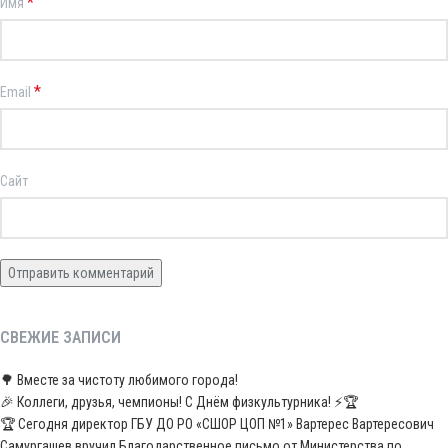
*
Имя
*
Email
Сайт
СВЕЖИЕ ЗАПИСИ
🌳 Вместе за чистоту любимого города!
🎉 Коллеги, друзья, чемпионы! С Днём физкультурника! ⚡️🏆
🏆 Сегодня директор ГБУ ДО РО «СШОР ЦОП №1» Вартерес Вартересович
Самургашев вручил Благодарственное письмо от Министерства по