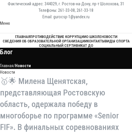
Фактический адрес: 344029, г. Ростов-на-Дону, пр-т Шолохова, 31
Телефоны: 261-33-08, 261-33-18
Email: gurocsp-1@yandex.ru
Меню
ГЛАВНАЯ
ПРОТИВОДЕЙСТВИЕ КОРРУПЦИИ
О ШКОЛЕ
НОВОСТИ
СВЕДЕНИЯ ОБ ОБРАЗОВАТЕЛЬНОЙ ОРГАНИЗАЦИИ
КОНТАКТЫ
ВИДЫ СПОРТА
СОЦИАЛЬНЫЙ СЕРТИФИКАТ ДО
Блог
Главная
Новости
Новости
🥇🌟 Милена Щенятская,
представляющая Ростовскую
область, одержала победу в
многоборье по программе «Senior
FIF». В финальных соревнованиях