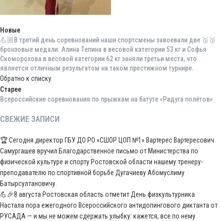
Новые
💪🏼В третий день соревнований наши спортсмены завоевали две 🥉🥉
бронзовые медали. Алина Тепина в весовой категории 53 кг и Софья
Скоморохова в весовой категории 62 кг заняли третьи места, что
является отличным результатом на таком престижном турнире.
Обратно к списку
Старее
Всероссийские соревнования по прыжкам на батуте «Радуга полётов»
СВЕЖИЕ ЗАПИСИ
🏆 Сегодня директор ГБУ ДО РО «СШОР ЦОП №1» Вартерес Вартересович
Самургашев вручил Благодарственное письмо от Министерства по
физической культуре и спорту Ростовской области нашему тренеру-
преподавателю по спортивной борьбе Дугачиеву Абомуслиму
Батырсултановичу.
💪🎉8 августа Ростовская область отметит День физкультурника
Настала пора ежегодного Всероссийского антидопингового диктанта от
РУСАДА — и мы не можем сдержать улыбку: кажется, все по нему