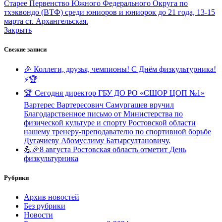
Старее
Первенство Южного Федерального Округа по
тхэквондо (ВТФ) среди юниоров и юниорок до 21 года, 13-15
марта ст. Архангельская.
Закрыть
Свежие записи
🎉 Коллеги, друзья, чемпионы! С Днём физкультурника!
⚡️🏆
🏆 Сегодня директор ГБУ ДО РО «СШОР ЦОП №1»
Вартерес Вартересович Самургашев вручил
Благодарственное письмо от Министерства по
физической культуре и спорту Ростовской области
нашему тренеру-преподавателю по спортивной борьбе
Дугачиеву Абомуслиму Батырсултановичу.
💪🎉8 августа Ростовская область отметит День
физкультурника
Рубрики
Архив новостей
Без рубрики
Новости