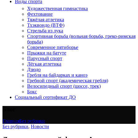
Виды спорта
Художественная гимнастика
Фехтование
Тяжёлая атлетика
Тхэквондо (ВТФ)
Стрельба из лука
Спортивная борьба (вольная борьба, греко-римская
борьба)
Современное пятиборье
Прыжки на батуте
Парусный спорт
Лёгкая атлетика
Дзюдо
Гребля на байдарках и каноэ
Гребной спорт (академическая гребля)
Велосипедный спорт (шоссе, трек)
Бокс
Социальный сертификат ДО
Блог
Главная
Без рубрики
Без рубрики
,
Новости