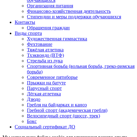
обучающихся
Организация питания
Финансово-хозяйственная деятельность
Стипендии и меры поддержки обучающихся
Контакты
Обращения граждан
Виды спорта
Художественная гимнастика
Фехтование
Тяжёлая атлетика
Тхэквондо (ВТФ)
Стрельба из лука
Спортивная борьба (вольная борьба, греко-римская
борьба)
Современное пятиборье
Прыжки на батуте
Парусный спорт
Лёгкая атлетика
Дзюдо
Гребля на байдарках и каноэ
Гребной спорт (академическая гребля)
Велосипедный спорт (шоссе, трек)
Бокс
Социальный сертификат ДО