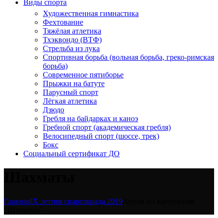
Виды спорта
Художественная гимнастика
Фехтование
Тяжёлая атлетика
Тхэквондо (ВТФ)
Стрельба из лука
Спортивная борьба (вольная борьба, греко-римская
борьба)
Современное пятиборье
Прыжки на батуте
Парусный спорт
Лёгкая атлетика
Дзюдо
Гребля на байдарках и каноэ
Гребной спорт (академическая гребля)
Велосипедный спорт (шоссе, трек)
Бокс
Социальный сертификат ДО
Шахматы
Главная
IX летняя спартакиада 2019
Архив по категориям
"Шахматы"