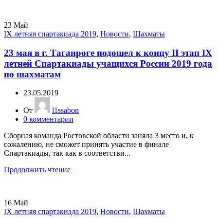
23
Май
IX летняя спартакиада 2019
,
Новости
,
Шахматы
23 мая в г. Таганроге подошел к концу II этап IХ
летней Спартакиады учащихся России 2019 года
по шахматам
23.05.2019
От
l1ssabon
0
комментарии
Сборная команда Ростовской области заняла 3 место и, к
сожалению, не сможет принять участие в финале
Спартакиады, так как в соответстви...
Продолжить чтение
16
Май
IX летняя спартакиада 2019
,
Новости
,
Шахматы