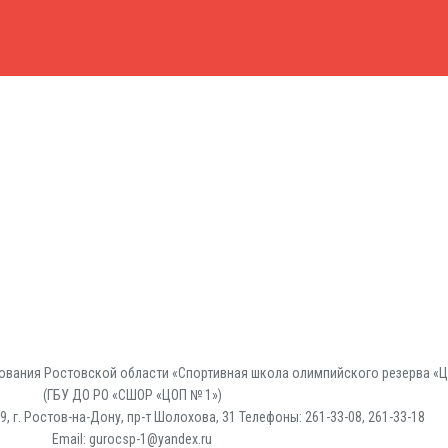
вания Ростовской области «Спортивная школа олимпийского резерва «Ц
(ГБУ ДО РО «СШОР «ЦОП № 1»)
, г. Ростов-на-Дону, пр-т Шолохова, 31 Телефоны: 261-33-08, 261-33-18
Email: gurocsp-1@yandex.ru