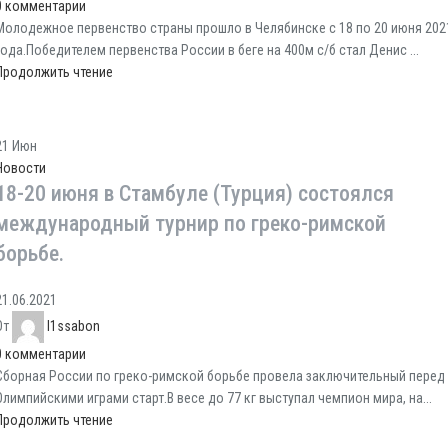
0
комментарии
Молодежное первенство страны прошло в Челябинске с 18 по 20 июня 202
года.Победителем первенства России в беге на 400м с/б стал Денис ...
Продолжить чтение
21
Июн
Новости
18-20 июня в Стамбуле (Турция) состоялся
международный турнир по греко-римской
борьбе.
21.06.2021
От
l1ssabon
0
комментарии
Сборная России по греко-римской борьбе провела заключительный перед
Олимпийскими играми старт.В весе до 77 кг выступал чемпион мира, на...
Продолжить чтение