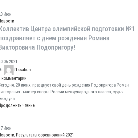
20
Июн
Новости
Коллектив Центра олимпийской подготовки №1
поздравляет с днем рождения Романа
Викторовича Подопригору!
20.06.2021
От
l1ssabon
0
комментарии
Сегодня, 20 июня, празднует свой день рождения Подопригора Роман
Викторевич - мастер спорта России международного класса, судья
междуна...
Продолжить чтение
17
Июн
Новости
,
Результаты соревнований 2021