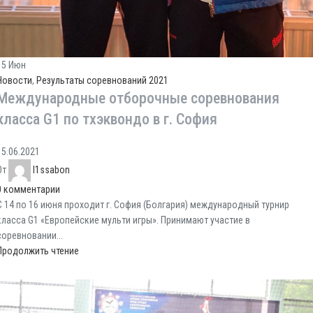
15
Июн
Новости
,
Результаты соревнований 2021
Международные отборочные соревнования
класса G1 по тхэквондо в г. София
15.06.2021
От
l1ssabon
0
комментарии
С 14 по 16 июня проходит г. София (Болгария) международный турнир
класса G1 «Европейские мульти игры». Принимают участие в
соревновании...
Продолжить чтение