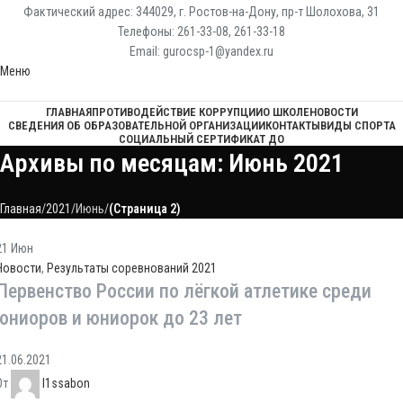
Фактический адрес: 344029, г. Ростов-на-Дону, пр-т Шолохова, 31
Телефоны: 261-33-08, 261-33-18
Email: gurocsp-1@yandex.ru
Меню
ГЛАВНАЯ
ПРОТИВОДЕЙСТВИЕ КОРРУПЦИИ
О ШКОЛЕ
НОВОСТИ
СВЕДЕНИЯ ОБ ОБРАЗОВАТЕЛЬНОЙ ОРГАНИЗАЦИИ
КОНТАКТЫ
ВИДЫ СПОРТА
СОЦИАЛЬНЫЙ СЕРТИФИКАТ ДО
Архивы по месяцам: Июнь 2021
Главная
2021
Июнь
(Страница 2)
21
Июн
Новости
,
Результаты соревнований 2021
Первенство России по лёгкой атлетике среди
юниоров и юниорок до 23 лет
21.06.2021
От
l1ssabon