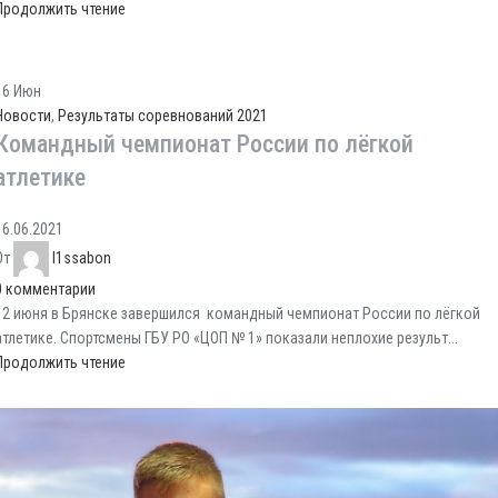
Продолжить чтение
16
Июн
Новости
,
Результаты соревнований 2021
Командный чемпионат России по лёгкой
атлетике
16.06.2021
От
l1ssabon
0
комментарии
12 июня в Брянске завершился командный чемпионат России по лёгкой
атлетике. Спортсмены ГБУ РО «ЦОП № 1» показали неплохие результ...
Продолжить чтение