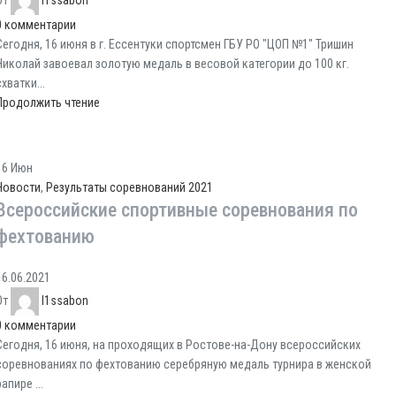
0
комментарии
Сегодня, 16 июня в г. Ессентуки спортсмен ГБУ РО "ЦОП №1" Тришин
Николай завоевал золотую медаль в весовой категории до 100 кг.
схватки...
Продолжить чтение
16
Июн
Новости
,
Результаты соревнований 2021
Всероссийские спортивные соревнования по
фехтованию
16.06.2021
От
l1ssabon
0
комментарии
Сегодня, 16 июня, на проходящих в Ростове-на-Дону всероссийских
соревнованиях по фехтованию серебряную медаль турнира в женской
рапире ...