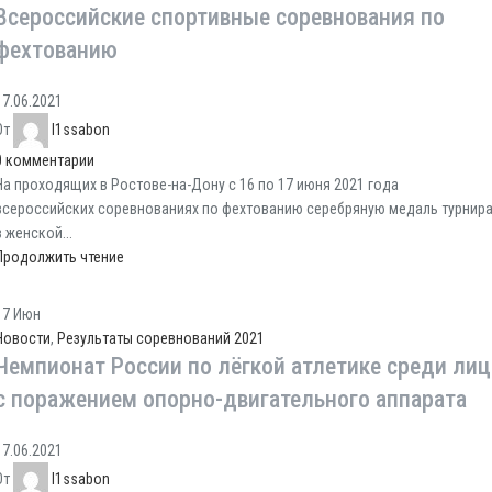
Всероссийские спортивные соревнования по
фехтованию
17.06.2021
От
l1ssabon
0
комментарии
На проходящих в Ростове-на-Дону с 16 по 17 июня 2021 года
всероссийских соревнованиях по фехтованию серебряную медаль турнир
в женской...
Продолжить чтение
17
Июн
Новости
,
Результаты соревнований 2021
Чемпионат России по лёгкой атлетике среди лиц
с поражением опорно-двигательного аппарата
17.06.2021
От
l1ssabon