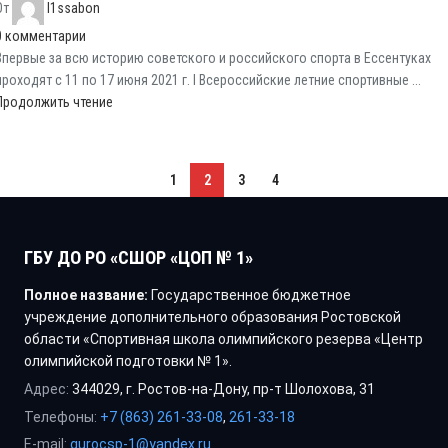
От
l1ssabon
0
комментарии
Впервые за всю историю советского и российского спорта в Ессентуках
проходят с 11 по 17 июня 2021 г. I Всероссийские летние спортивные ...
Продолжить чтение
1
2
3
4
ГБУ ДО РО «СШОР «ЦОП № 1»
Полное название:
Государственное бюджетное
учреждение дополнительного образования Ростовской
области «Спортивная школа олимпийского резерва «Центр
олимпийской подготовки № 1».
Адрес:
344029, г. Ростов-на-Дону, пр-т Шолохова, 31
Телефоны:
+7 (863) 261-33-08
,
261-33-18
E-mail:
gurocsp-1@yandex.ru